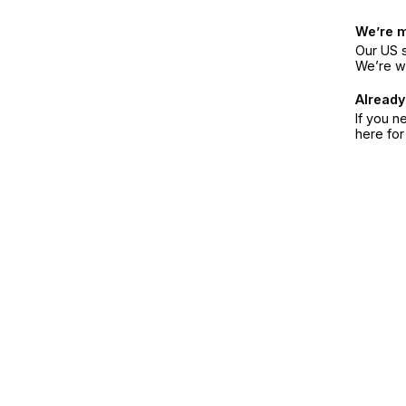
We’re 
Our US s
We’re w
Already
If you n
here fo